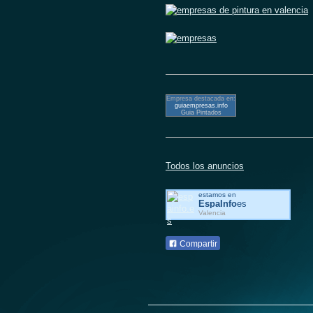
Empresa destacada en:
guiaempresas.info
Guia Pintados
Todos los anuncios
estamos en
EspaInfo
es
Valencia
Compartir