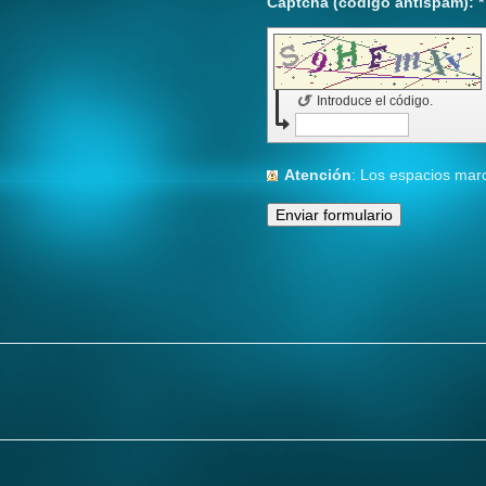
Captcha (código antispam): *
↺
Introduce el código.
Atención
: Los espacios ma