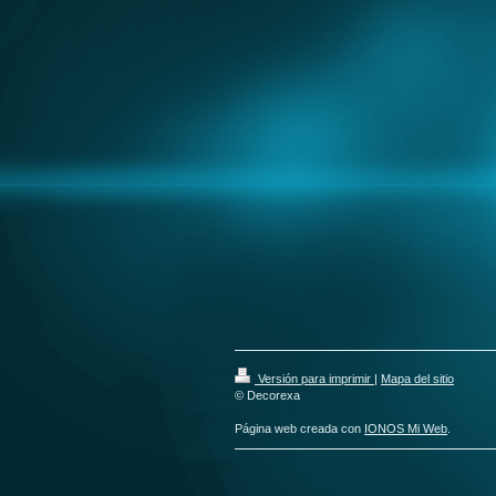
Versión para imprimir
|
Mapa del sitio
© Decorexa
Página web creada con
IONOS Mi Web
.