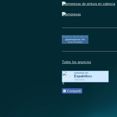
Empresa destacada en:
guiaempresas.info
Guia Pintados
Todos los anuncios
estamos en
EspaInfo
es
Valencia
Compartir